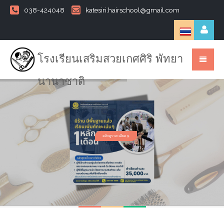
038-424048
katesiri.hairschool@gmail.com
โรงเรียนเสริมสวยเกศศิริ พัทยา
นานาชาติ
คลิกดูราละเอียด