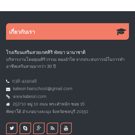
เกี่ยวกับเรา
โรงเรียนเสริมสวยเกศศิริ พัทยา นานาชาติ
บริหารงานโดยคุณศิริวรรณ ทองอำไพ จากประสบการณ์ในการทำ
อาชีพเสริมสวยมากว่า 30 ปี
038-424048
katesiri.hairschool@gmail.com
www.katesiri.com
257/10 หมู่ 10 ถนน พระตำหนัก ซอย 16
พัทยาใต้ อำเภอบางละมุง จังหวัดชลบุรี 20150