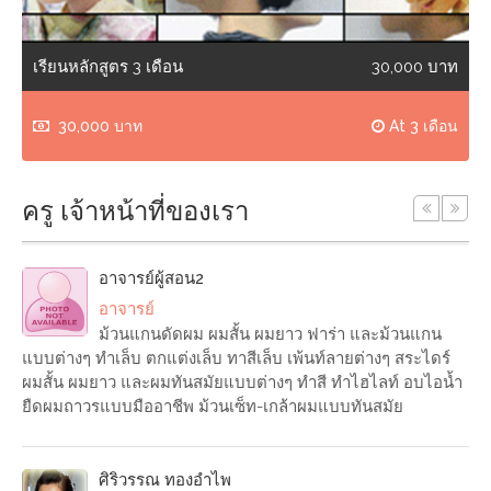
เรียนหลักสูตร 3 เดือน
30,000 บาท
เ
30,000 บาท
At 3 เดือน
ครู เจ้าหน้าที่ของเรา
อาจารย์ผู้สอน2
อาจารย์
ม้วนแกนดัดผม ผมสั้น ผมยาว ฟาร่า และม้วนแกน
แบบต่างๆ ทำเล็บ ตกแต่งเล็บ ทาสีเล็บ เพ้นท์ลายต่างๆ สระไดร์
ผมสั้น ผมยาว และผมทันสมัยแบบต่างๆ ทำสี ทำไฮไลท์ อบไอน้ำ
ยืดผมถาวรแบบมืออาชีพ ม้วนเซ็ท-เกล้าผมแบบทันสมัย
ศิริวรรณ ทองอำไพ